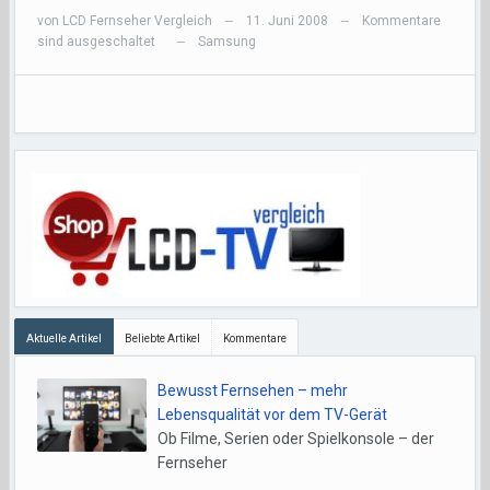
von
LCD Fernseher Vergleich
11. Juni 2008
Kommentare
—
—
sind ausgeschaltet
Samsung
—
Aktuelle Artikel
Beliebte Artikel
Kommentare
Bewusst Fernsehen – mehr
Lebensqualität vor dem TV-Gerät
Ob Filme, Serien oder Spielkonsole – der
Fernseher