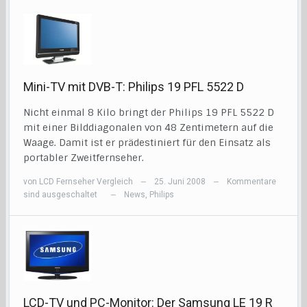
Mini-TV mit DVB-T: Philips 19 PFL 5522 D
Nicht einmal 8 Kilo bringt der Philips 19 PFL 5522 D
mit einer Bilddiagonalen von 48 Zentimetern auf die
Waage. Damit ist er prädestiniert für den Einsatz als
portabler Zweitfernseher.
von
LCD Fernseher Vergleich
25. Juni 2008
Kommentare
—
—
sind ausgeschaltet
News
,
Philips
—
LCD-TV und PC-Monitor: Der Samsung LE 19 R