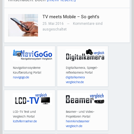
TV meets Mobile – So geht’s
25. Mai 2016
Kommentare sind
—
ausgeschaltet
Navigationssysteme
Digitalkamera, Spiegel-
Kaufberatung Portal
reflexkamera Portal
navigogo.de
digitalkamera
vergleiche.de
LCD-TV Test und
Beamer- und Video-
Vergleich Portal
Projektoren Portal
lcdtvfernseher.de
heimkinobeamer
vergleich.de