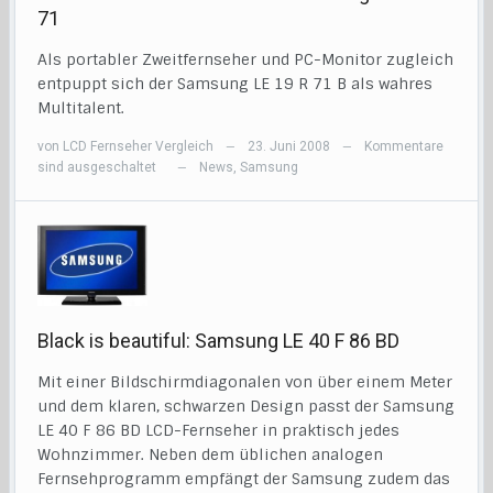
71
Als portabler Zweitfernseher und PC-Monitor zugleich
entpuppt sich der Samsung LE 19 R 71 B als wahres
Multitalent.
von
LCD Fernseher Vergleich
23. Juni 2008
Kommentare
—
—
sind ausgeschaltet
News
,
Samsung
—
Black is beautiful: Samsung LE 40 F 86 BD
Mit einer Bildschirmdiagonalen von über einem Meter
und dem klaren, schwarzen Design passt der Samsung
LE 40 F 86 BD LCD-Fernseher in praktisch jedes
Wohnzimmer. Neben dem üblichen analogen
Fernsehprogramm empfängt der Samsung zudem das