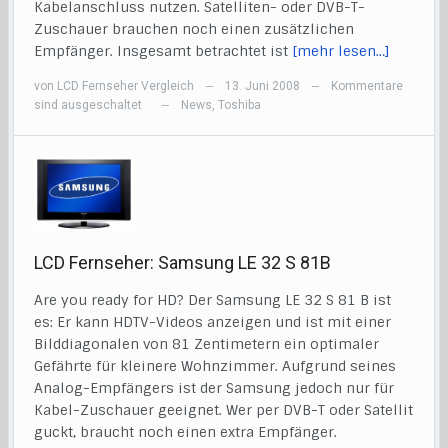
Kabelanschluss nutzen. Satelliten- oder DVB-T-
Zuschauer brauchen noch einen zusätzlichen
Empfänger. Insgesamt betrachtet ist
[mehr lesen…]
von
LCD Fernseher Vergleich
13. Juni 2008
Kommentare
—
—
sind ausgeschaltet
News
,
Toshiba
—
LCD Fernseher: Samsung LE 32 S 81B
Are you ready for HD? Der Samsung LE 32 S 81 B ist
es: Er kann HDTV-Videos anzeigen und ist mit einer
Bilddiagonalen von 81 Zentimetern ein optimaler
Gefährte für kleinere Wohnzimmer. Aufgrund seines
Analog-Empfängers ist der Samsung jedoch nur für
Kabel-Zuschauer geeignet. Wer per DVB-T oder Satellit
guckt, braucht noch einen extra Empfänger.