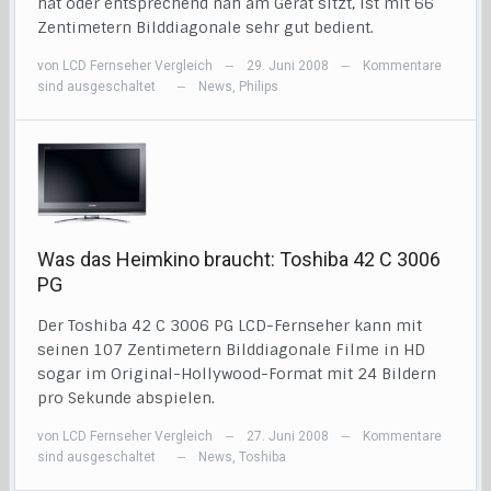
hat oder entsprechend nah am Gerät sitzt, ist mit 66
Zentimetern Bilddiagonale sehr gut bedient.
von
LCD Fernseher Vergleich
29. Juni 2008
Kommentare
—
—
sind ausgeschaltet
News
,
Philips
—
Was das Heimkino braucht: Toshiba 42 C 3006
PG
Der Toshiba 42 C 3006 PG LCD-Fernseher kann mit
seinen 107 Zentimetern Bilddiagonale Filme in HD
sogar im Original-Hollywood-Format mit 24 Bildern
pro Sekunde abspielen.
von
LCD Fernseher Vergleich
27. Juni 2008
Kommentare
—
—
sind ausgeschaltet
News
,
Toshiba
—