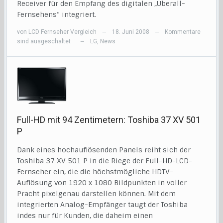
Receiver für den Empfang des digitalen „Überall-
Fernsehens“ integriert.
von
LCD Fernseher Vergleich
18. Juni 2008
Kommentare
—
—
sind ausgeschaltet
LG
,
News
—
Full-HD mit 94 Zentimetern: Toshiba 37 XV 501
P
Dank eines hochauflösenden Panels reiht sich der
Toshiba 37 XV 501 P in die Riege der Full-HD-LCD-
Fernseher ein, die die höchstmögliche HDTV-
Auflösung von 1920 x 1080 Bildpunkten in voller
Pracht pixelgenau darstellen können. Mit dem
integrierten Analog-Empfänger taugt der Toshiba
indes nur für Kunden, die daheim einen