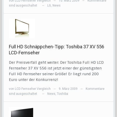
von
LCD Fernseher Vergleich
10. März 2009
Kommentare
—
—
sind ausgeschaltet
LG
,
News
—
Full HD Schnäppchen-Tipp: Toshiba 37 XV 556
LCD-Fernseher
Der Preisverfall geht weiter: Der Toshiba Full HD LCD
Fernseher 37 XV 556 ist jetzt einer der günstigsten
Full HD Fernseher seiner Größe! Er liegt rund 200
Euro unter der Konkurrenz!
von
LCD Fernseher Vergleich
9. März 2009
Kommentare
—
—
sind ausgeschaltet
News
,
Toshiba
—