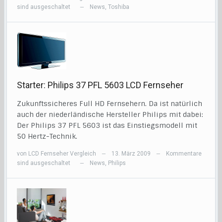
sind ausgeschaltet
News
,
Toshiba
—
Starter: Philips 37 PFL 5603 LCD Fernseher
Zukunftssicheres Full HD Fernsehern. Da ist natürlich
auch der niederländische Hersteller Philips mit dabei:
Der Philips 37 PFL 5603 ist das Einstiegsmodell mit
50 Hertz-Technik.
von
LCD Fernseher Vergleich
13. März 2009
Kommentare
—
—
sind ausgeschaltet
News
,
Philips
—