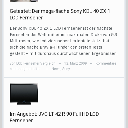
Getestet: Der mega-flache Sony KDL 40 ZX 1
LCD Fernseher
Der Sony KDL 40 ZX 1 LCD Fernseher ist der flachste
Fernseher der Welt mit einer maximalen Dicke von 9,9
Millimeter, wie lcdtvfernseher berichtete. Jetzt hat
sich die flache Bravia-Flunder den ersten Tests
gestellt – mit durchaus durchwachsenen Ergebnissen.
von
LCD Fernseher Vergleich
12. März 2009
Kommentare
—
—
sind ausgeschaltet
News
,
Sony
—
Im Angebot: JVC LT 42 R 90 Full HD LCD
Fernseher