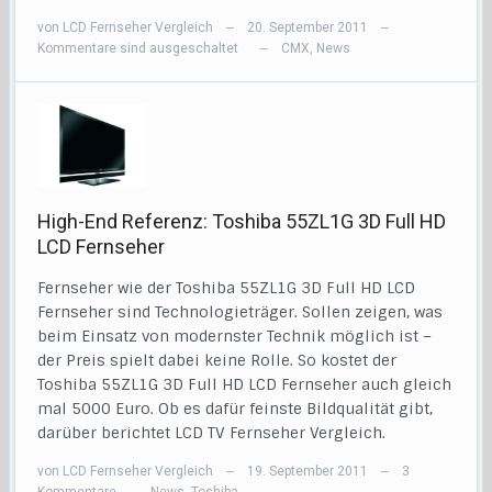
von
LCD Fernseher Vergleich
20. September 2011
—
—
Kommentare sind ausgeschaltet
CMX
,
News
—
High-End Referenz: Toshiba 55ZL1G 3D Full HD
LCD Fernseher
Fernseher wie der Toshiba 55ZL1G 3D Full HD LCD
Fernseher sind Technologieträger. Sollen zeigen, was
beim Einsatz von modernster Technik möglich ist –
der Preis spielt dabei keine Rolle. So kostet der
Toshiba 55ZL1G 3D Full HD LCD Fernseher auch gleich
mal 5000 Euro. Ob es dafür feinste Bildqualität gibt,
darüber berichtet LCD TV Fernseher Vergleich.
von
LCD Fernseher Vergleich
19. September 2011
3
—
—