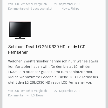
von
LCD Fernseher Vergleich
28. September 2011
—
—
Kommentare sind ausgeschaltet
News
,
Philips
—
Schlauer Deal: LG 26LK330 HD ready LCD
Fernseher
Welchen Zweitfernseher nehme ich nur? Wer es etwas
komfortabler haben will, für den bietet LG mit dem
LK330 ein offenbar gutes Gerät fürs Schlafzimmer,
kleine Wohnzimmer oder die Küche. LCD TV Fernseher
stellt den LG 26LK330 HD ready LCD Fernseher vor.
von
LCD Fernseher Vergleich
27. September 2011
1
—
—
Kommentar
LG
,
News
—