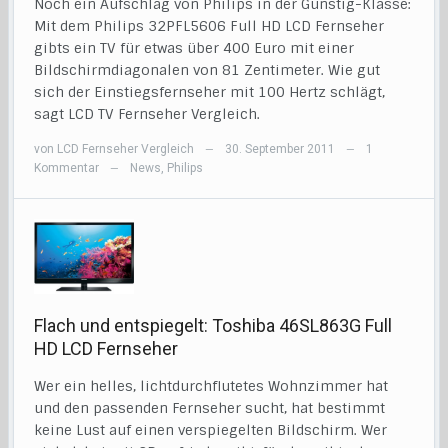
Noch ein Aufschlag von Philips in der Günstig-Klasse:
Mit dem Philips 32PFL5606 Full HD LCD Fernseher
gibts ein TV für etwas über 400 Euro mit einer
Bildschirmdiagonalen von 81 Zentimeter. Wie gut
sich der Einstiegsfernseher mit 100 Hertz schlägt,
sagt LCD TV Fernseher Vergleich.
von
LCD Fernseher Vergleich
30. September 2011
1
—
—
Kommentar
News
,
Philips
—
Flach und entspiegelt: Toshiba 46SL863G Full
HD LCD Fernseher
Wer ein helles, lichtdurchflutetes Wohnzimmer hat
und den passenden Fernseher sucht, hat bestimmt
keine Lust auf einen verspiegelten Bildschirm. Wer