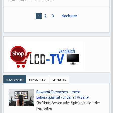
Kommentare
News
,
Toshiba
—
1
2
3
Nächster
Aktuelle Artikel
Beliebte Artikel
Kommentare
Bewusst Fernsehen – mehr
Lebensqualität vor dem TV-Gerät
Ob Filme, Serien oder Spielkonsole – der
Fernseher