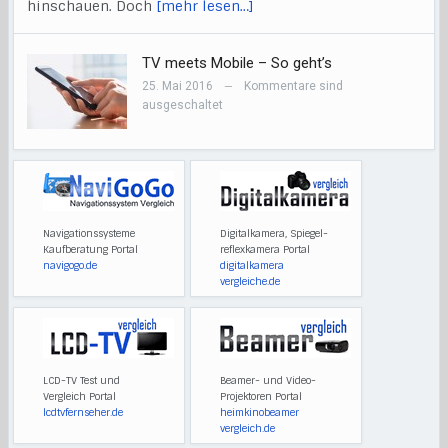
hinschauen. Doch
[mehr lesen…]
TV meets Mobile – So geht’s
25. Mai 2016
Kommentare sind
—
ausgeschaltet
Navigationssysteme
Digitalkamera, Spiegel-
Kaufberatung Portal
reflexkamera Portal
navigogo.de
digitalkamera
vergleiche.de
LCD-TV Test und
Beamer- und Video-
Vergleich Portal
Projektoren Portal
lcdtvfernseher.de
heimkinobeamer
vergleich.de