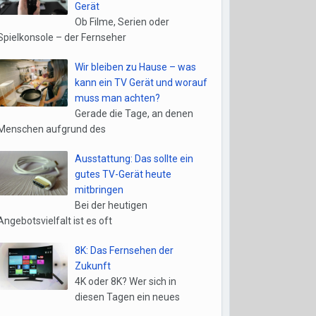
Gerät
Ob Filme, Serien oder
Spielkonsole – der Fernseher
Wir bleiben zu Hause – was
kann ein TV Gerät und worauf
muss man achten?
Gerade die Tage, an denen
Menschen aufgrund des
Ausstattung: Das sollte ein
gutes TV-Gerät heute
mitbringen
Bei der heutigen
Angebotsvielfalt ist es oft
8K: Das Fernsehen der
Zukunft
4K oder 8K? Wer sich in
diesen Tagen ein neues