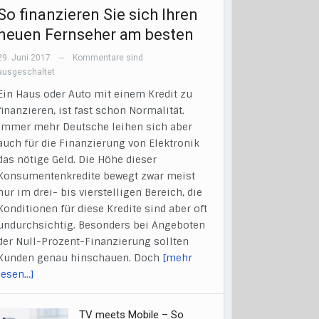
So finanzieren Sie sich Ihren
neuen Fernseher am besten
29. Juni 2017
Kommentare sind
—
ausgeschaltet
Ein Haus oder Auto mit einem Kredit zu
finanzieren, ist fast schon Normalität.
Immer mehr Deutsche leihen sich aber
auch für die Finanzierung von Elektronik
das nötige Geld. Die Höhe dieser
Konsumentenkredite bewegt zwar meist
nur im drei- bis vierstelligen Bereich, die
Konditionen für diese Kredite sind aber oft
undurchsichtig. Besonders bei Angeboten
der Null-Prozent-Finanzierung sollten
Kunden genau hinschauen. Doch
[mehr
lesen…]
TV meets Mobile – So