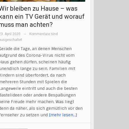
Wir bleiben zu Hause – was
kann ein TV Gerät und worauf
muss man achten?
23. April 2020
Kommentare sind
—
ausgeschaltet
Gerade die Tage, an denen Menschen
aufgrund des Corona-Virus nicht vom
Haus gehen dürfen, scheinen häufig
unendlich lange zu sein. Familien mit
Kindern sind überfordert, da nach
mehreren Stunden mit Spielen die
Langeweile eintritt und auch die besten
Bastelideen oder andere Bespaßungen
keine Freude mehr machen. Was liegt
denn da näher, als sich gemütlich vor den
Fernseher zu setzen und
[mehr lesen…]