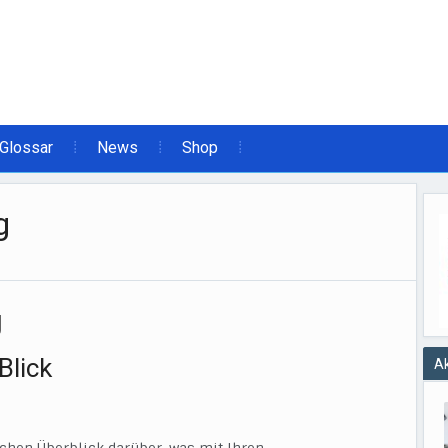
Glossar
News
Shop
g
g
Blick
Ak