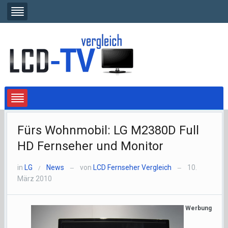
Fürs Wohnmobil: LG M2380D Full
HD Fernseher und Monitor
in
LG
News
von
LCD Fernseher Vergleich
10.
/
—
—
März 2010
Werbung