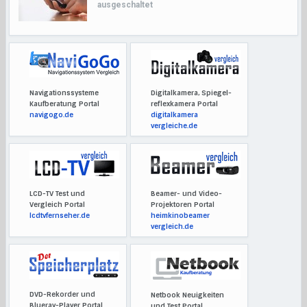
ausgeschaltet
Navigationssysteme
Digitalkamera, Spiegel-
Kaufberatung Portal
reflexkamera Portal
navigogo.de
digitalkamera
vergleiche.de
LCD-TV Test und
Beamer- und Video-
Vergleich Portal
Projektoren Portal
lcdtvfernseher.de
heimkinobeamer
vergleich.de
DVD-Rekorder und
Netbook Neuigkeiten
Blueray-Player Portal
und Test Portal