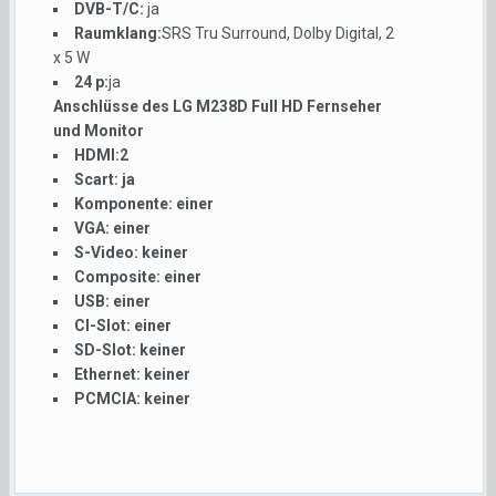
DVB-T/C:
ja
Raumklang:
SRS Tru Surround, Dolby Digital, 2
x 5 W
24 p:
ja
Anschlüsse des LG M238D Full HD Fernseher
und Monitor
HDMI:
2
Scart:
ja
Komponente:
einer
VGA:
einer
S-Video:
keiner
Composite:
einer
USB:
einer
CI-Slot:
einer
SD-Slot:
keiner
Ethernet:
keiner
PCMCIA:
keiner