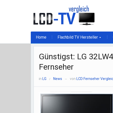
Home
Flachbild TV Hersteller
Günstigst: LG 32LW
Fernseher
in
LG
News
von
LCD Fernseher Verglei
/
—