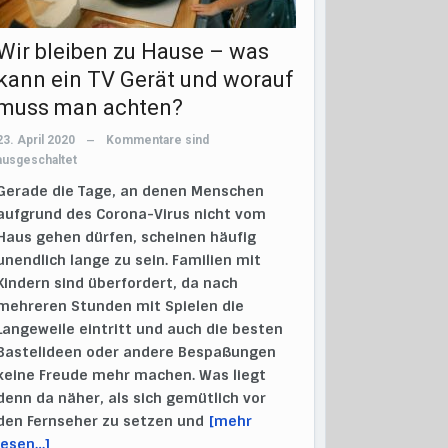
Wir bleiben zu Hause – was
kann ein TV Gerät und worauf
muss man achten?
23. April 2020
Kommentare sind
—
ausgeschaltet
Gerade die Tage, an denen Menschen
aufgrund des Corona-Virus nicht vom
Haus gehen dürfen, scheinen häufig
unendlich lange zu sein. Familien mit
Kindern sind überfordert, da nach
mehreren Stunden mit Spielen die
Langeweile eintritt und auch die besten
Bastelideen oder andere Bespaßungen
keine Freude mehr machen. Was liegt
denn da näher, als sich gemütlich vor
den Fernseher zu setzen und
[mehr
lesen…]