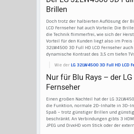
Brillen
Doch trotz der halbierten Auflösung der B
LCD Fernseher hat auch Vorteile: Die Bril
die Technik flimmerfrei, wie sich der Hers
Vorteil für den Kunden liegt also im Prei
32LW4500 3D Full HD LCD Fernseher auch e
dynamische Kontrast des 3,5 cm tiefen TV
Wie der
LG 32LW4500 3D Full HD LCD F
Nur für Blu Rays – der L
Fernseher
Einen großen Nachteil hat der LG 32LW450
die Funktion, normale 2D-Inhalte in 3D-In
Spaß – trotz günstiger Brillen und günst
beschränkt. An Verbindungen gibts 3 HDM
JPEG und DivxHD vom Stick oder der extern