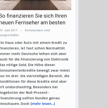
So finanzieren Sie sich Ihren
neuen Fernseher am besten
29. Juni 2017
Kommentare sind
—
ausgeschaltet
Ein Haus oder Auto mit einem Kredit zu
finanzieren, ist fast schon Normalität.
Immer mehr Deutsche leihen sich aber
auch für die Finanzierung von Elektronik
das nötige Geld. Die Höhe dieser
Konsumentenkredite bewegt zwar meist
nur im drei- bis vierstelligen Bereich, die
Konditionen für diese Kredite sind aber
oft undurchsichtig. Besonders bei
Angeboten der Null-Prozent-
Finanzierung sollten Kunden genau
hinschauen. Doch
[mehr lesen…]