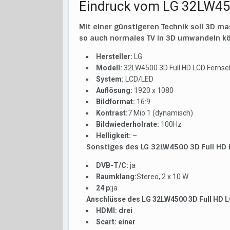
Eindruck vom LG 32LW450
Mit einer günstigeren Technik soll 3D
so auch normales TV in 3D umwandeln kö
Hersteller:
LG
Modell:
32LW4500 3D Full HD LCD Fernse
System:
LCD/LED
Auflösung:
1920 x 1080
Bildformat:
16:9
Kontrast:
7 Mio:1 (dynamisch)
Bildwiederholrate:
100Hz
Helligkeit:
–
Sonstiges des LG 32LW4500 3D Full HD 
DVB-T/C:
ja
Raumklang:
Stereo, 2 x 10 W
24 p:
ja
Anschlüsse des LG 32LW4500 3D Full HD 
HDMI:
drei
Scart:
einer