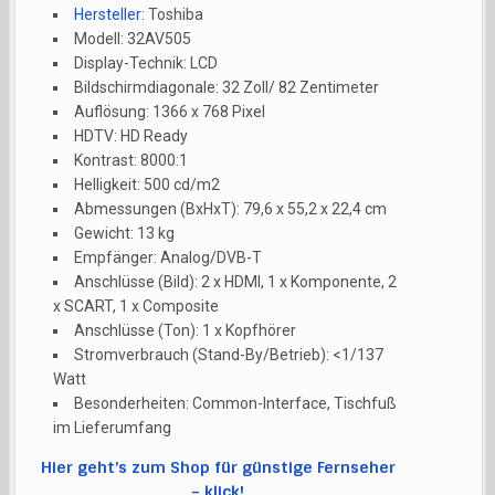
Hersteller
: Toshiba
Modell: 32AV505
Display-Technik: LCD
Bildschirmdiagonale: 32 Zoll/ 82 Zentimeter
Auflösung: 1366 x 768 Pixel
HDTV: HD Ready
Kontrast: 8000:1
Helligkeit: 500 cd/m2
Abmessungen (BxHxT): 79,6 x 55,2 x 22,4 cm
Gewicht: 13 kg
Empfänger: Analog/DVB-T
Anschlüsse (Bild): 2 x HDMI, 1 x Komponente, 2
x SCART, 1 x Composite
Anschlüsse (Ton): 1 x Kopfhörer
Stromverbrauch (Stand-By/Betrieb): <1/137
Watt
Besonderheiten: Common-Interface, Tischfuß
im Lieferumfang
Hier geht’s zum Shop für günstige Fernseher
– klick!