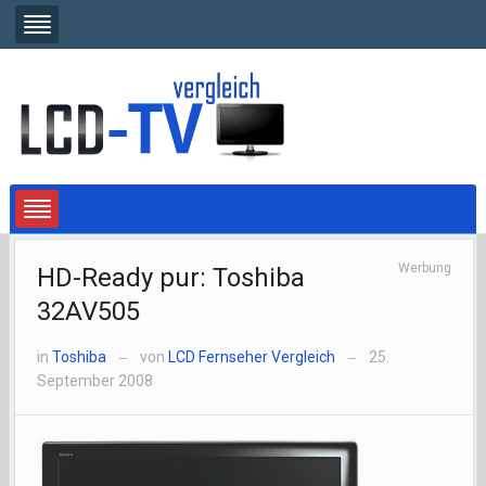
Werbung
HD-Ready pur: Toshiba
32AV505
in
Toshiba
von
LCD Fernseher Vergleich
25.
—
—
September 2008