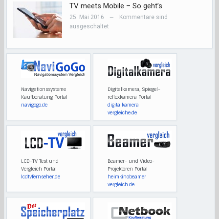
TV meets Mobile – So geht’s
25. Mai 2016
Kommentare sind
—
ausgeschaltet
Navigationssysteme
Digitalkamera, Spiegel-
Kaufberatung Portal
reflexkamera Portal
navigogo.de
digitalkamera
vergleiche.de
LCD-TV Test und
Beamer- und Video-
Vergleich Portal
Projektoren Portal
lcdtvfernseher.de
heimkinobeamer
vergleich.de