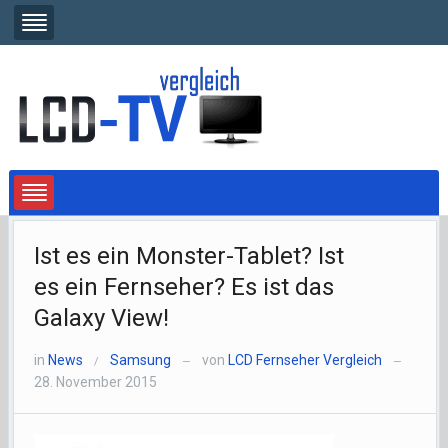
Ist es ein Monster-Tablet? Ist
es ein Fernseher? Es ist das
Galaxy View!
in
News
Samsung
von
LCD Fernseher Vergleich
/
—
—
28. November 2015