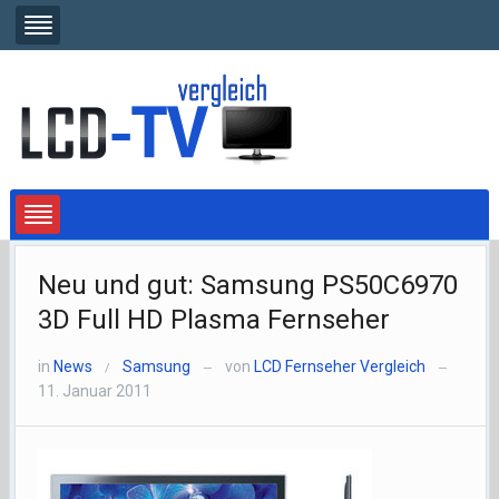
Neu und gut: Samsung PS50C6970
3D Full HD Plasma Fernseher
in
News
Samsung
von
LCD Fernseher Vergleich
/
—
—
11. Januar 2011