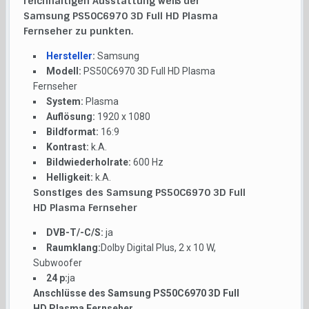
reichhaltigen Ausstattung weiß der
Samsung PS50C6970 3D Full HD Plasma
Fernseher zu punkten.
Hersteller
:
Samsung
Modell:
PS50C6970 3D Full HD Plasma
Fernseher
System:
Plasma
Auflösung:
1920 x 1080
Bildformat:
16:9
Kontrast:
k.A.
Bildwiederholrate:
600 Hz
Helligkeit:
k.A.
Sonstiges des Samsung PS50C6970 3D Full
HD Plasma Fernseher
DVB-T/-C/S:
ja
Raumklang:
Dolby Digital Plus, 2 x 10 W,
Subwoofer
24 p:
ja
Anschlüsse des Samsung PS50C6970 3D Full
HD Plasma Fernseher