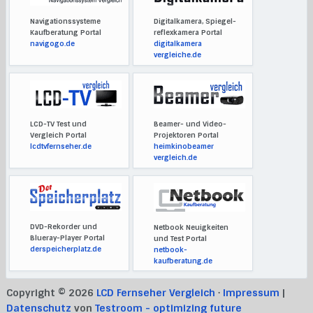
Navigationssysteme
Digitalkamera, Spiegel-
Kaufberatung Portal
reflexkamera Portal
navigogo.de
digitalkamera
vergleiche.de
LCD-TV Test und
Beamer- und Video-
Vergleich Portal
Projektoren Portal
lcdtvfernseher.de
heimkinobeamer
vergleich.de
DVD-Rekorder und
Netbook Neuigkeiten
Blueray-Player Portal
und Test Portal
derspeicherplatz.de
netbook-
kaufberatung.de
Copyright © 2026
LCD Fernseher Vergleich
·
Impressum
|
Datenschutz
von
Testroom - optimizing future