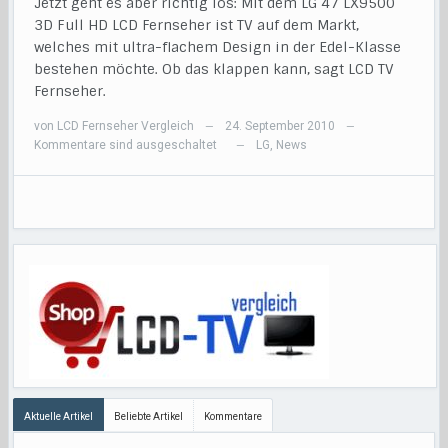
Jetzt geht es aber richtig los: Mit dem LG 47 LX9500
3D Full HD LCD Fernseher ist TV auf dem Markt,
welches mit ultra-flachem Design in der Edel-Klasse
bestehen möchte. Ob das klappen kann, sagt LCD TV
Fernseher.
von
LCD Fernseher Vergleich
24. September 2010
—
—
Kommentare sind ausgeschaltet
LG
,
News
—
Aktuelle Artikel
Beliebte Artikel
Kommentare