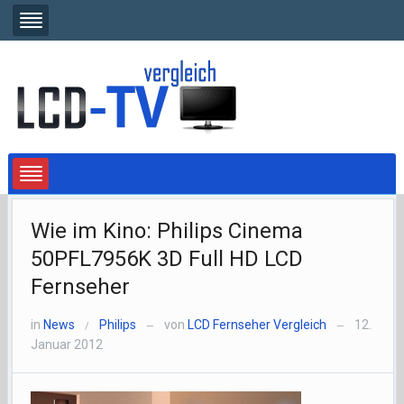
Wie im Kino: Philips Cinema
50PFL7956K 3D Full HD LCD
Fernseher
in
News
Philips
von
LCD Fernseher Vergleich
12.
/
—
—
Januar 2012