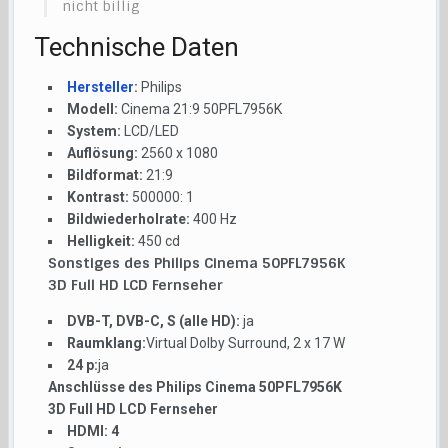
nicht billig
Technische Daten
Hersteller
:
Philips
Modell:
Cinema 21:9 50PFL7956K
System:
LCD/LED
Auflösung:
2560 x 1080
Bildformat:
21:9
Kontrast:
500000: 1
Bildwiederholrate:
400 Hz
Helligkeit:
450 cd
Sonstiges des Philips Cinema 50PFL7956K
3D Full HD LCD Fernseher
DVB-T, DVB-C, S (alle HD):
ja
Raumklang:
Virtual Dolby Surround, 2 x 17 W
24 p:
ja
Anschlüsse des Philips Cinema 50PFL7956K
3D Full HD LCD Fernseher
HDMI:
4