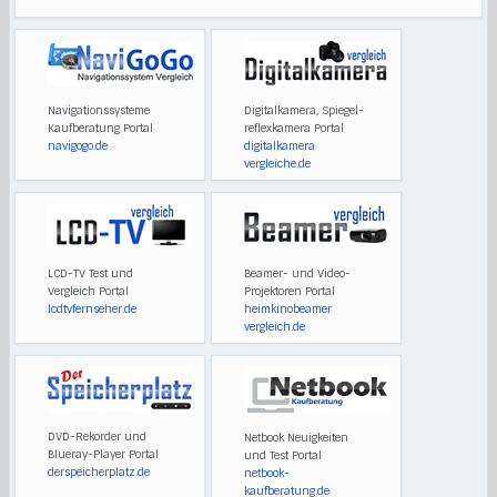
Navigationssysteme
Digitalkamera, Spiegel-
Kaufberatung Portal
reflexkamera Portal
navigogo.de
digitalkamera
vergleiche.de
LCD-TV Test und
Beamer- und Video-
Vergleich Portal
Projektoren Portal
lcdtvfernseher.de
heimkinobeamer
vergleich.de
DVD-Rekorder und
Netbook Neuigkeiten
Blueray-Player Portal
und Test Portal
derspeicherplatz.de
netbook-
kaufberatung.de