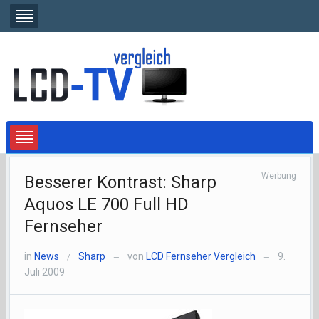
Werbung
Besserer Kontrast: Sharp
Aquos LE 700 Full HD
Fernseher
in
News
Sharp
von
LCD Fernseher Vergleich
9.
/
—
—
Juli 2009