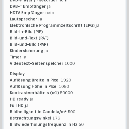
DVD-Player / -Recorder
nein
DVB-T Empfänger
ja
HDTV Empfänger
nein
Lautsprecher
ja
Elektronische Programmzeitschrift (EPG)
ja
Bild-in-Bild (PIP)
Bild-und-Text (PAT)
Bild-und-Bild (PAP)
Kindersicherung
ja
Timer
ja
Videotext-Seitenspeicher
1000
Display
Auflösung Breite in Pixel
1920
Auflösung Höhe in Pixel
1080
Kontrastverhältnis (x:1)
50000
HD ready
ja
Full HD
ja
Bildhelligkeit in Candela/m²
500
Betrachtungswinkel
176
Bildwiederholungsfrequenz in Hz
50