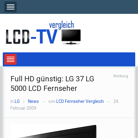
Werbung
Full HD günstig: LG 37 LG
5000 LCD Fernseher
in
LG
News
von
LCD Fernseher Vergleich
24.
/
—
—
Februar 2009