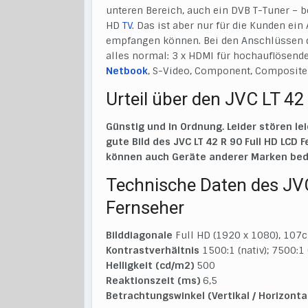
unteren Bereich, auch ein DVB T-Tuner – be
HD
TV
. Das ist aber nur für die Kunden ei
empfangen können. Bei den Anschlüssen de
alles normal: 3 x HDMI für hochauflösend
Netbook
, S-Video, Component, Composite 
Urteil über den JVC LT 42
Günstig und in Ordnung. Leider stören le
gute Bild des JVC LT 42 R 90 Full HD LCD 
können auch Geräte anderer Marken bed
Technische Daten des JVC
Fernseher
Bilddiagonale
Full HD (1920 x 1080), 107
Kontrastverhältnis
1500:1 (nativ); 7500:1
Helligkeit (cd/m2)
500
Reaktionszeit (ms)
6,5
Betrachtungswinkel (Vertikal / Horizonta