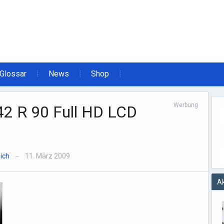
Glossar
News
Shop
Werbung
42 R 90 Full HD LCD
ich
11. März 2009
—
Ak