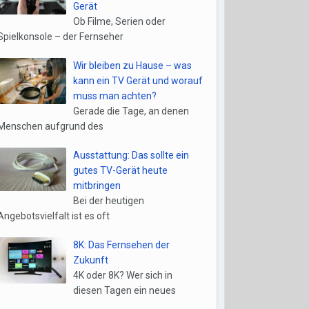
Gerät
Ob Filme, Serien oder
Spielkonsole – der Fernseher
Wir bleiben zu Hause – was
kann ein TV Gerät und worauf
muss man achten?
Gerade die Tage, an denen
Menschen aufgrund des
Ausstattung: Das sollte ein
gutes TV-Gerät heute
mitbringen
Bei der heutigen
Angebotsvielfalt ist es oft
8K: Das Fernsehen der
Zukunft
4K oder 8K? Wer sich in
diesen Tagen ein neues