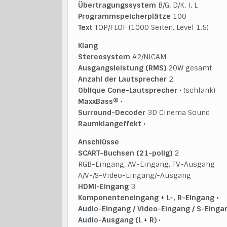
Übertragungssystem
B/G, D/K, I, L
Programmspeicherplätze
100
Text
TOP/FLOF (1000 Seiten, Level 1.5)
Klang
Stereosystem
A2/NICAM
Ausgangsleistung (RMS)
20W gesamt
Anzahl der Lautsprecher
2
Oblique Cone-Lautsprecher
• (schlank)
MaxxBass®
•
Surround-Decoder
3D Cinema Sound
Raumklangeffekt
•
Anschlüsse
SCART-Buchsen (21-polig)
2
RGB-Eingang, AV-Eingang, TV-Ausgang
A/V-/S-Video-Eingang/-Ausgang
HDMI-Eingang
3
Komponenteneingang + L-, R-Eingang
•
Audio-Eingang / Video-Eingang / S-Einga
Audio-Ausgang (L + R)
•