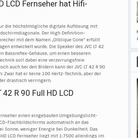
D LCD Fernseher hat Hifi-
nur die höchstmögliche digitale Auflösung mit
ldschirmdiagonale. Der High Definition-
precher mit dem Namen „Olblique Cone“ erfüllt
lagen entwickelt wurde. Die Speaker des JVC LT 42
in Bassreflex-Gehäuse, um einen besseren
chnik soll dabei eine verzerrungsfreie
och auch bei den Bildern kann der JVC LT 42 R 90
: Zwar hat er keine 100 Hertz-Technik, aber der
er drastisch verringern.
T 42 R 90 Full HD LCD
 Fernseher einen eingebauten Umgebungslicht-
s LCD-Flachbildschirms automatisch an das
i Sonne, weniger Energie bei Dunkelheit. Das
l HD LCD Fernseher liegt mit 1:7500 allerdings im