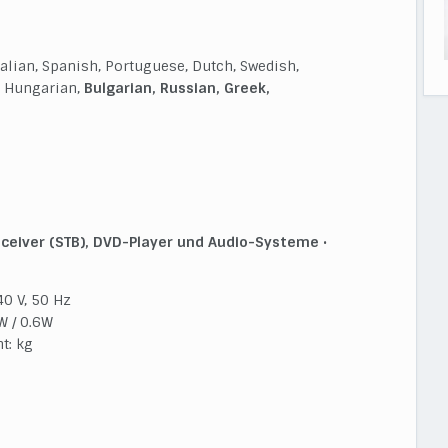
alian, Spanish, Portuguese, Dutch, Swedish,
, Hungarian,
Bulgarian, Russian, Greek,
eceiver (STB), DVD-Player und Audio-Systeme
•
0 V, 50 Hz
W / 0.6W
t: kg