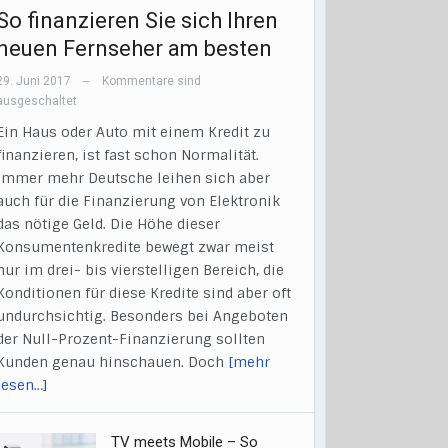
So finanzieren Sie sich Ihren
neuen Fernseher am besten
29. Juni 2017
Kommentare sind
—
ausgeschaltet
Ein Haus oder Auto mit einem Kredit zu
finanzieren, ist fast schon Normalität.
Immer mehr Deutsche leihen sich aber
auch für die Finanzierung von Elektronik
das nötige Geld. Die Höhe dieser
Konsumentenkredite bewegt zwar meist
nur im drei- bis vierstelligen Bereich, die
Konditionen für diese Kredite sind aber oft
undurchsichtig. Besonders bei Angeboten
der Null-Prozent-Finanzierung sollten
Kunden genau hinschauen. Doch
[mehr
lesen…]
TV meets Mobile – So