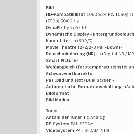
Bild
HD-Kompatibilität
1080p/24 Hz, 1080p (11
(750p) 50/60 Hz
DynaPix
DynaPix HD
Dynamische Display-Hintergrundbeleuc
Kammfilter
Ja (3D Y/C)
Movie Theatre (2-2/2-3 Pull-Down)
•
Rauschminderung (NR)
Ja (Digital NR / M
Smart Picture
•
Weißabgleich (Farbtemperatureinstellun
Schwarzwertkorrektur
•
PaT (Bild und Text) Dual Screen
•
Automatische Formatumschaltung
• (Aut
Bildformat
•
Bild Modus
•
Tuner
Anzahl der Tuner
1 x Analog
RF-System
PAL, SECAM
Videosystem
PAL, SECAM, NTSC