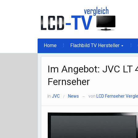
Home
Flachbild TV Hersteller
Im Angebot: JVC LT 
Fernseher
in
JVC
News
von
LCD Fernseher Vergle
/
—