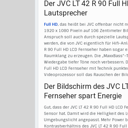
Der JVC LT 42 R 90 Full H
Lautsprecher
Full HD
, das heißt bei JVC offenbar nicht 
1920 x 1080 Pixeln auf 106 Zentimeter Bi
Anspruch soll auch durch spezielle Lauts
werden, die von JVC eigentlich für Hifi-An
R 90 Full HD LCD Fernseher haben sogar e
Raumklang zu erzeugen. Die „MaxxBass“-Te
Wiedergabe tiefer Töne noch verbessern. D
Full HD LCD Fernseher mit Technik punkten
Videoprozessor soll das Rauschen der Bild
Der Bildschirm des JVC L
Fernseher spart Energie
Gut, dass der JVC LT 42 R 90 Full HD LCD
Sensor hat. Damit wird die Helligkeit de
Umgebungslicht angepasst. Mehr Power be
Kontrastverhältnis des JVC LT 42 R 90 Ful