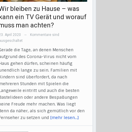
Wir bleiben zu Hause – was
kann ein TV Gerät und worauf
muss man achten?
23. April 2020
Kommentare sind
—
ausgeschaltet
Gerade die Tage, an denen Menschen
aufgrund des Corona-Virus nicht vom
Haus gehen dürfen, scheinen häufig
unendlich lange zu sein. Familien mit
Kindern sind überfordert, da nach
mehreren Stunden mit Spielen die
Langeweile eintritt und auch die besten
Bastelideen oder andere Bespaßungen
keine Freude mehr machen. Was liegt
denn da näher, als sich gemütlich vor den
Fernseher zu setzen und
[mehr lesen…]