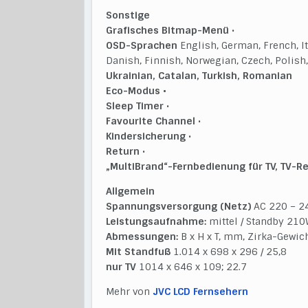
Sonstige
Grafisches Bitmap-Menü
•
OSD-Sprachen
English, German, French, It
Danish, Finnish, Norwegian, Czech, Polish
Ukrainian, Catalan, Turkish, Romanian
Eco-Modus
•
Sleep Timer
•
Favourite Channel
•
Kindersicherung
•
Return
•
„MultiBrand“-Fernbedienung für TV, TV-R
Allgemein
Spannungsversorgung (Netz)
AC 220 – 24
Leistungsaufnahme:
mittel / Standby 210
Abmessungen:
B x H x T, mm, Zirka-Gewich
Mit Standfuß
1.014 x 698 x 296 / 25,8
nur TV
1014 x 646 x 109; 22.7
Mehr von
JVC LCD Fernsehern