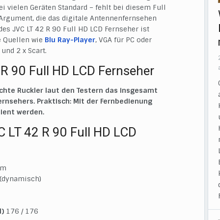
i vielen Geräten Standard – fehlt bei diesem Full
n Argument, die das digitale Antennenfernsehen
s JVC LT 42 R 90 Full HD LCD Fernseher ist
e Quellen wie
Blu Ray-Player
, VGA für PC oder
und 2 x Scart.
 R 90 Full HD LCD Fernseher
ichte Ruckler laut den Testern das insgesamt
Fernsehers. Praktisch: Mit der Fernbedienung
ient werden.
 LT 42 R 90 Full HD LCD
cm
 (dynamisch)
l)
176 / 176