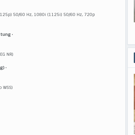
25p) 50/60 Hz, 1080i (1125i) 50/60 Hz, 720p
htung
•
PEG NR)
g)
•
o WSS)