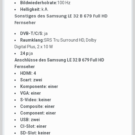
Bildwiederholrate:
100 Hz
Helligkeit:
k.A.
Sonstiges des Samsung LE 32 B 679 Full HD
Fernseher
DVB-T/C/S:
ja
Raumklang:
SRS Tru Surround HD, Dolby
Digital Plus, 2 x 10 W
24 p:
ja
Anschlüsse des Samsung LE 32 B 679 Full HD
Fernseher
HDMI:
4
Scart:
zwei
Komponente:
einer
VGA:
einer
S-Video:
keiner
Composite:
einer
Component:
einer
USB:
zwei
CI-Slot:
einer
SD-Slot:
keiner