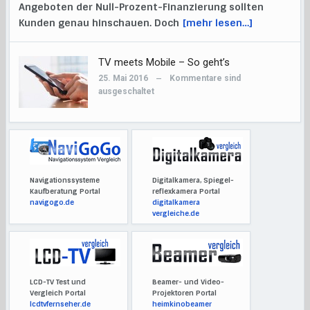
Angeboten der Null-Prozent-Finanzierung sollten
Kunden genau hinschauen. Doch
[mehr lesen…]
TV meets Mobile – So geht’s
25. Mai 2016
Kommentare sind
—
ausgeschaltet
Navigationssysteme
Digitalkamera, Spiegel-
Kaufberatung Portal
reflexkamera Portal
navigogo.de
digitalkamera
vergleiche.de
LCD-TV Test und
Beamer- und Video-
Vergleich Portal
Projektoren Portal
lcdtvfernseher.de
heimkinobeamer