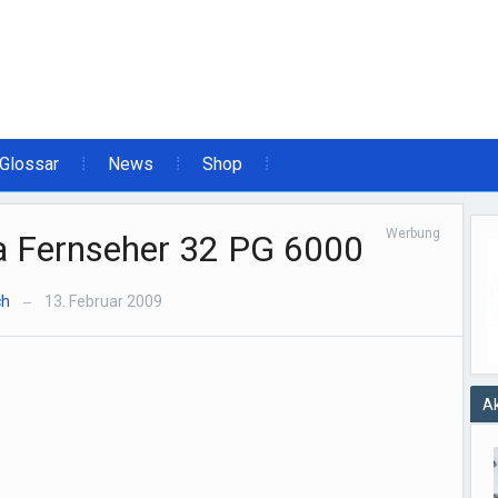
Glossar
News
Shop
Werbung
a Fernseher 32 PG 6000
ch
13. Februar 2009
—
Ak