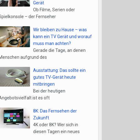
Gerät
Ob Filme, Serien oder
Spielkonsole – der Fernseher
Wir bleiben zu Hause – was
kann ein TV Gerät und worauf
muss man achten?
Gerade die Tage, an denen
Menschen aufgrund des
Ausstattung: Das sollte ein
gutes TV-Gerät heute
mitbringen
Bei der heutigen
Angebotsvielfalt ist es oft
8K: Das Fernsehen der
Zukunft
4K oder 8K? Wer sich in
diesen Tagen ein neues