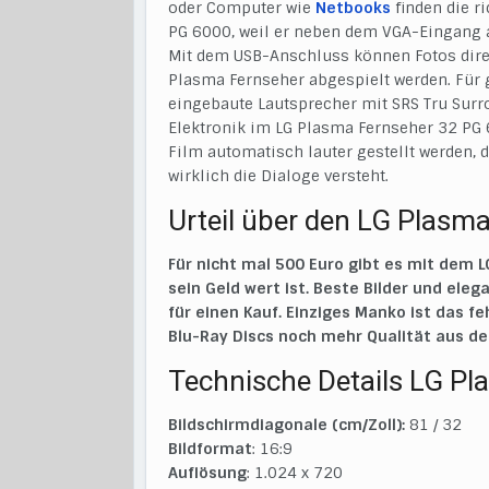
oder Computer wie
Netbooks
finden die 
PG 6000, weil er neben dem VGA-Eingang 
Mit dem USB-Anschluss können Fotos dire
Plasma Fernseher abgespielt werden. Für
eingebaute Lautsprecher mit SRS Tru Surr
Elektronik im LG Plasma Fernseher 32 PG 
Film automatisch lauter gestellt werden, 
wirklich die Dialoge versteht.
Urteil über den LG Plasm
Für nicht mal 500 Euro gibt es mit dem 
sein Geld wert ist. Beste Bilder und el
für einen Kauf. Einziges Manko ist das f
Blu-Ray Discs noch mehr Qualität aus de
Technische Details LG P
Bildschirmdiagonale (cm/Zoll):
81 / 32
Bildformat
: 16:9
Auflösung
: 1.024 x 720