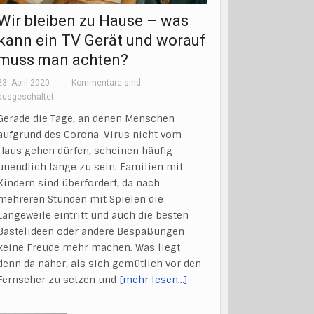
Wir bleiben zu Hause – was
kann ein TV Gerät und worauf
muss man achten?
23. April 2020
Kommentare sind
—
ausgeschaltet
Gerade die Tage, an denen Menschen
aufgrund des Corona-Virus nicht vom
Haus gehen dürfen, scheinen häufig
unendlich lange zu sein. Familien mit
Kindern sind überfordert, da nach
mehreren Stunden mit Spielen die
Langeweile eintritt und auch die besten
Bastelideen oder andere Bespaßungen
keine Freude mehr machen. Was liegt
denn da näher, als sich gemütlich vor den
Fernseher zu setzen und
[mehr lesen…]