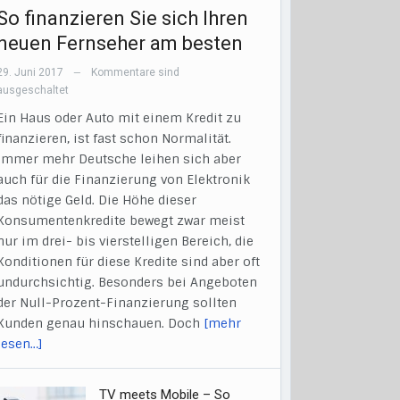
So finanzieren Sie sich Ihren
neuen Fernseher am besten
29. Juni 2017
Kommentare sind
—
ausgeschaltet
Ein Haus oder Auto mit einem Kredit zu
finanzieren, ist fast schon Normalität.
Immer mehr Deutsche leihen sich aber
auch für die Finanzierung von Elektronik
das nötige Geld. Die Höhe dieser
Konsumentenkredite bewegt zwar meist
nur im drei- bis vierstelligen Bereich, die
Konditionen für diese Kredite sind aber oft
undurchsichtig. Besonders bei Angeboten
der Null-Prozent-Finanzierung sollten
Kunden genau hinschauen. Doch
[mehr
lesen…]
TV meets Mobile – So