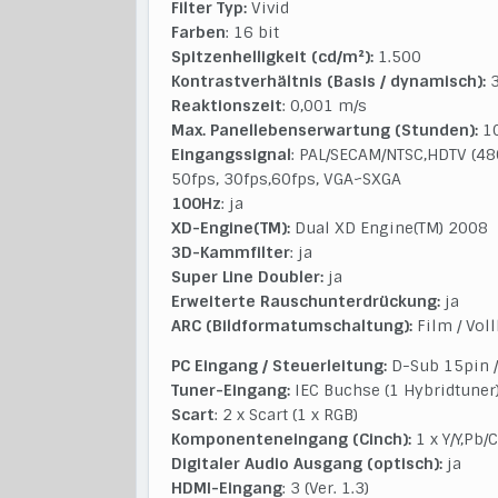
Filter Typ:
Vivid
Farben
: 16 bit
Spitzenhelligkeit (cd/m²):
1.500
Kontrastverhältnis (Basis / dynamisch):
3
Reaktionszeit
: 0,001 m/s
Max. Panellebenserwartung (Stunden):
10
Eingangssignal
: PAL/SECAM/NTSC,HDTV (48
50fps, 30fps,60fps, VGA~SXGA
100Hz
: ja
XD-Engine(TM):
Dual XD Engine(TM) 2008
3D-Kammfilter
: ja
Super Line Doubler:
ja
Erweiterte Rauschunterdrückung:
ja
ARC (Bildformatumschaltung):
Film / Vollb
PC Eingang / Steuerleitung:
D-Sub 15pin 
Tuner-Eingang:
IEC Buchse (1 Hybridtuner
Scart
: 2 x Scart (1 x RGB)
Komponenteneingang (Cinch):
1 x Y/Y,Pb/
Digitaler Audio Ausgang (optisch):
ja
HDMI-Eingang
: 3 (Ver. 1.3)