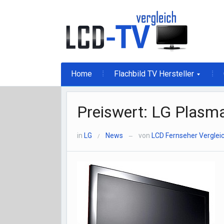
Home
Flachbild TV Hersteller
Preiswert: LG Plasm
in
LG
News
von
LCD Fernseher Verglei
/
—